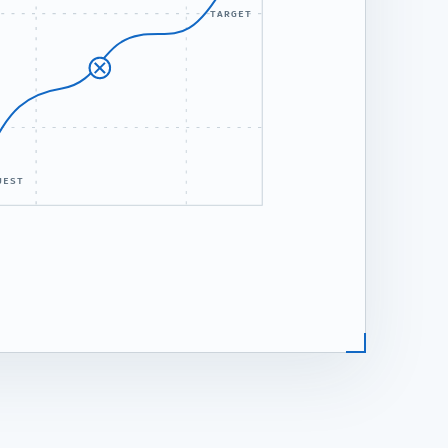
TARGET
UEST