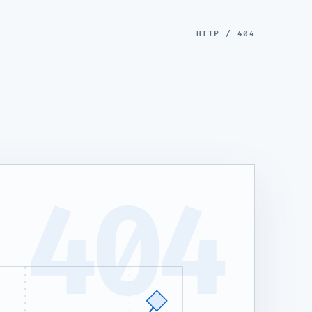
HTTP / 404
404